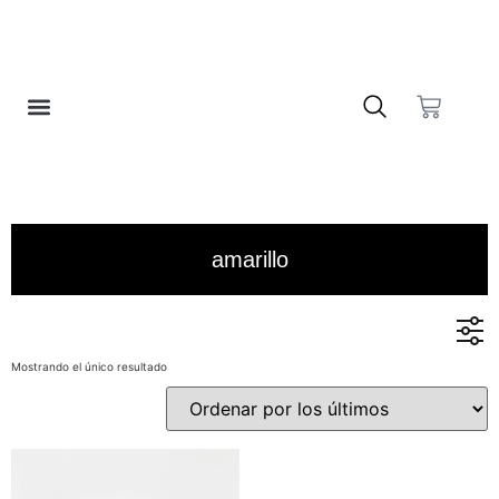
❤️ LISTA DE DESEOS
amarillo
Mostrando el único resultado
En stock
En oferta