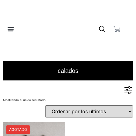
❤️ LISTA DE DESEOS
calados
Mostrando el único resultado
En stock
En oferta
AGOTADO