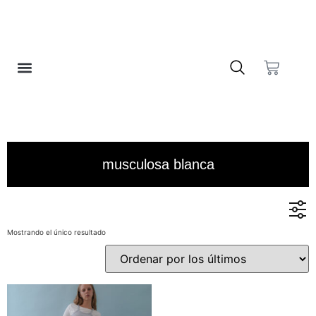
❤️ LISTA DE DESEOS
musculosa blanca
Mostrando el único resultado
En stock
En oferta