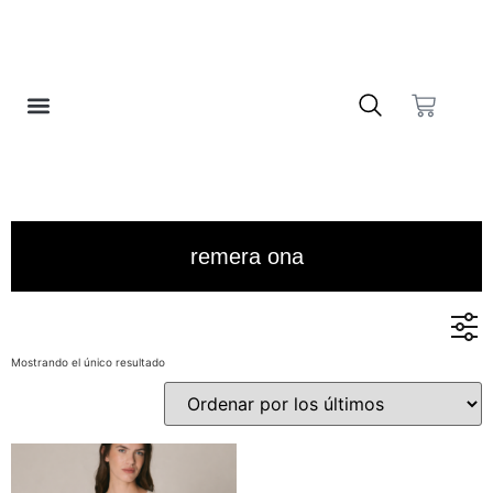
❤️ LISTA DE DESEOS
remera ona
Mostrando el único resultado
En stock
En oferta