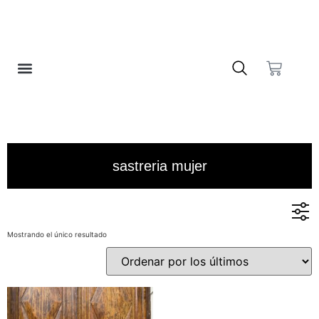
❤️ LISTA DE DESEOS
sastreria mujer
Mostrando el único resultado
En stock
En oferta