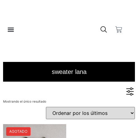
❤️ LISTA DE DESEOS
sweater lana
Mostrando el único resultado
En stock
En oferta
AGOTADO