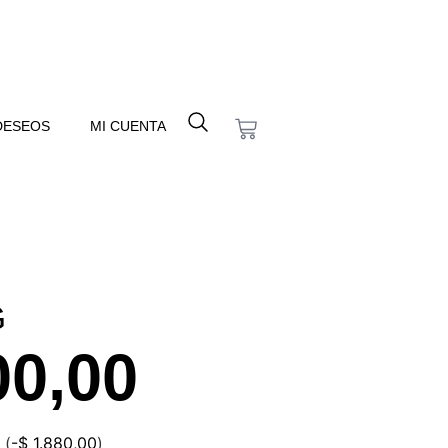
 DESEOS
MI CUENTA
G
00,00
(
-
$
1.880,00
)