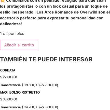
💥
Combinalos con un peinado recogido para que sean
los protagonistas, o con un look casual para un toque de
estilo inesperado. ¡Los Aros Romance de Overwild son el
accesorio perfecto para expresar tu personalidad con
delicadeza!
1 disponibles
Añadir al carrito
TAMBIÉN TE PUEDE INTERESAR
CORBATA
$
22.000,00
Transferencia
$
19.800,00
(
–
$
2.200,00
)
MAXI BOLSO RISTRETTO
$
38.000,00
Transferencia
$
34.200,00
(
–
$
3.800,00
)