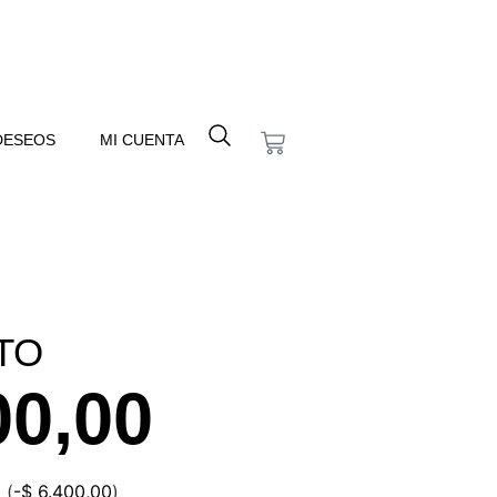
 DESEOS
MI CUENTA
TO
00,00
0
(
-
$
6.400,00
)